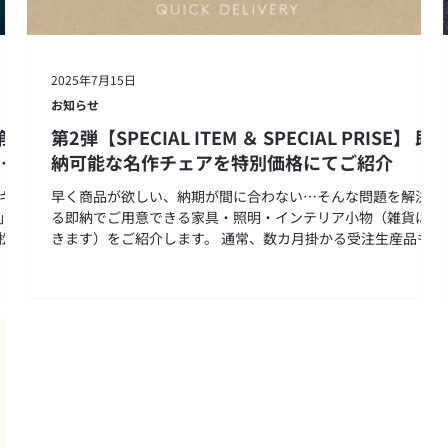
2025年7月15日
お知らせ
第
第2弾【SPECIAL ITEM ＆ SPECIAL PRISE】 即
の
納可能な名作チェアを特別価格にてご紹介
ンギャ
早く商品が欲しい、納期が間に合わない…そんな問題を解決す
学」展
る即納でご用意できる家具・照明・インテリア小物（雑貨は除
、松屋
きます）をご紹介します。 通常、数カ月掛かる受注生産品も即
納品なら1週間程度で納品が可能です。 今後、手に入らない可
能性がある限定品や在庫限り品等も掲載しておりますので、是
非ご検討ください。