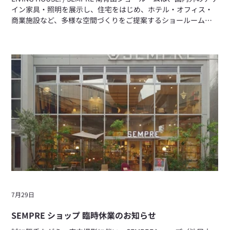
イン家具・照明を展示し、住宅をはじめ、ホテル・オフィス・
商業施設など、多様な空間づくりをご提案するショールームで
す。建築家・設計事務所・インテリアデザイナーをはじめ、法
人・個人を問わずご利用いただけます。 いつもご愛顧いただ
き、誠にありがとうございます。 誠に勝手ながら、下記の期間
を夏季休業とさせていただきます。 休業期間：2026年8月12日
（水）～8月16日（日） 休業期間中は、ショールームでのご案
内・お打ち合わせをお休みさせていただきます。オンラインス
トアは通常どおりご利用いただけますので、ぜひご利用くださ
い。 期間中にいただいたお問い合わせにつきましては、8月17
日（月）より順次対応いたします。 ご返信までお時間をいただ
く場合がございますので、あらかじめご了承ください。 ご不便
をおかけいたしますが、何卒ご理解賜りますようお願い申し上
げます。休業明けも、変わらぬご愛顧のほど、よろしくお願い
いたします。 LIVING HOUSE./SEMPRE 南青山ショールー
7月29日
SEMPRE ショップ 臨時休業のお知らせ