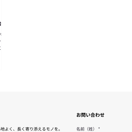
始
の赤
ール
に蘇
お問い合わせ
心地よく、長く寄り添えるモノを。
名前（姓）
*