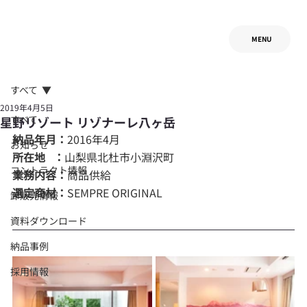
MENU
すべて
2019年4月5日
すべて
星野リゾート リゾナーレ八ヶ岳
納品年月：
2016年4月
お知らせ
所在地   ：
山梨県北杜市小淵沢町
コントラクト情報
業務内容：
商品供給
選定商材：
SEMPRE ORIGINAL
卸販売情報
資料ダウンロード
納品事例
採用情報