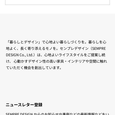
Celebrating 90 years of Artek - アルテック +
「暮らしとデザイン」で心地よい暮らしづくりを。暮らしを心
マリメッコ -
地よく、長く寄り添えるモノを。センプレデザイン（SEMPRE
DESIGN Co., Ltd.）は、心地よいライフスタイルをご提案し続
け、 心動かすデザイン性の高い家具・インテリアや空間に触れ
ていただく機会を創出しています。
ニュースレター登録
SEMPRE DESIGN からのお知らせや事例などの最新情報などをい