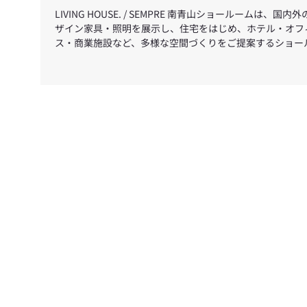
LIVING HOUSE. / SEMPRE 南青山ショールームは、国内
ザイン家具・照明を展示し、住宅をはじめ、ホテル・オフ
ス・商業施設など、多様な空間づくりをご提案するショー
ムです。建築家・設計事務所・インテリアデザイナーをは
め、法人・個人を問わずご利用いただけます。 いつもご愛
いただき、誠にありがとうございます。 誠に勝手ながら、
の期間を夏季休業とさせていただきます。 休業期間：2026
月12日（水）～8月16日（日） 休業期間中は、ショール
のご案内・お打ち合わせをお休みさせていただきます。オ
インストアは通常どおりご利用いただけますので、ぜひご
ください。 期間中にいただいたお問い合わせにつきまして
は、8月17日（月）より順次対応いたします。 ご返信までお時
間をいただく場合がございますので、あらかじめご了承く
い。 ご不便をおかけいたしますが、何卒ご理解賜りますよ
お願い申し上げます。休業明けも、変わらぬご愛顧のほど
ろしくお願いいたします。 LIVING HOUSE./SEMPRE 南青
ョールー