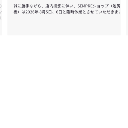
外のデ
誠に勝手ながら、店内撮影に伴い、SEMPREショップ（池尻大
ィ
橋）は2026年 8月5日、6日と臨時休業とさせていただきます。
ルー
じ
顧
下記
年8
ームで
ンラ
利用
ださ
う
、よ
山シ