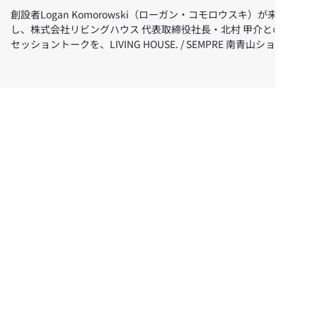
Komorowski（ローガン・コモロウスキ）来日
創設者Logan Komorowski（ローガン・コモロウスキ）が来日
トークイベント ― Casual Luxury と世界の空間
し、株式会社リビングハウス 代表取締役社長・北村 甲介との
事例
セッショントークを、LIVING HOUSE. / SEMPRE 南青山ショー
ルームにて開催します。